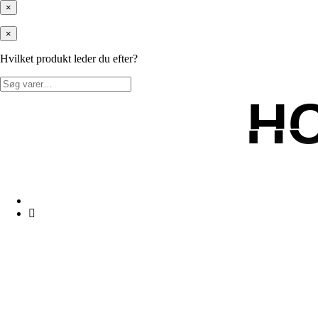
×
×
Hvilket produkt leder du efter?
Søg
efter:
H
H