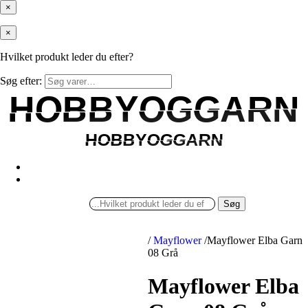
×
×
Hvilket produkt leder du efter?
Søg efter:
HOBBYOGGARN
HOBBYOGGARN
HOBBYOGGARN
HOBBYOGGARN
Søg
/
Mayflower
/
Mayflower Elba Garn
08 Grå
Mayflower Elba