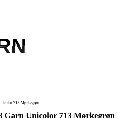
RN
RN
Unicolor 713 Mørkegrøn
 8 Garn Unicolor 713 Mørkegrøn