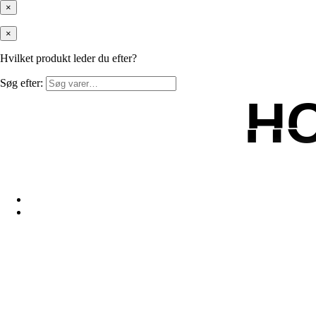
×
×
Hvilket produkt leder du efter?
Søg efter:
H
H