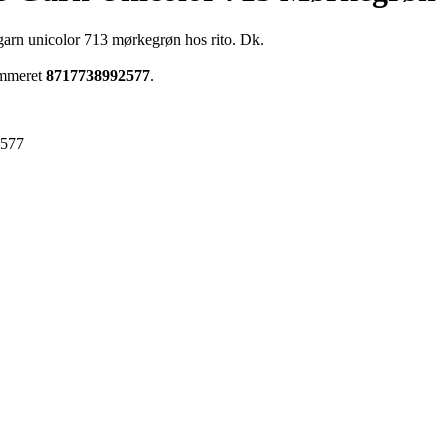
garn unicolor 713 mørkegrøn hos rito. Dk.
ummeret
8717738992577
.
2577