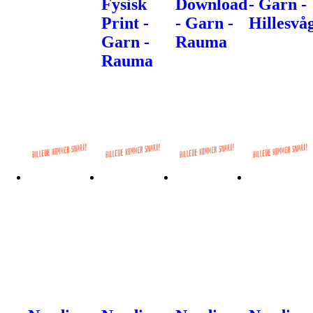
Fysisk
Download
- Garn -
Print -
- Garn -
Hillesvå
Garn -
Rauma
Rauma