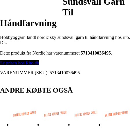
Sundsvall Garn
Til
Håndfarvning
Hobbyoggarn fandt nordic sky sundsvall garn til håndfarvning hos rito.
Dk.
Dette produkt fra Nordic har varenummeret
5713410036495
.
Se prisen hos Rito.dk
VARENUMMER (SKU):
5713410036495
ANDRE KØBTE OGSÅ